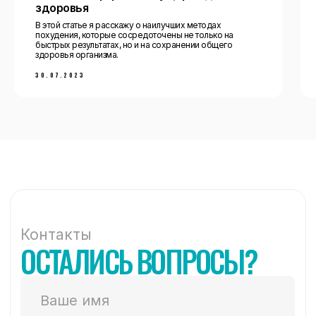
здоровья
В этой статье я расскажу о наилучших методах
похудения, которые сосредоточены не только на
Адрес
быстрых результатах, но и на сохранении общего
здоровья организма.
г. Новый Уренгой, ТРЦ
30.07.2023
«Бумеранг»
E-mail
fitnessnur@bk.ru
Номер телефона
+7 (3494) 288-009
График работы
пн-пт 08:00-23:00, сб-
вс 10:00-22:00
Социальные сети