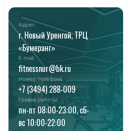
E-mail
fitnessnur@bk.ru
Телефон
+7 (3494) 288-009
+7 (958) 166-25-21
Меню
О Фитнес клубе
Наши тренировки
Цены
Наше приложение