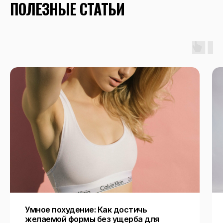
ПОЛЕЗНЫЕ СТАТЬИ
Контакты
ОСТАЛИСЬ ВОПРОСЫ?
+7
Отправить
Нажимая на кнопку, вы соглашаетесь с
политикой конфиденциальности
и обработкой
Умное похудение: Как достичь
персональных данных
желаемой формы без ущерба для