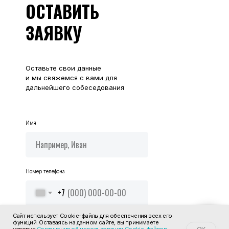
ОСТАВИТЬ
ЗАЯВКУ
Оставьте свои данные
и мы свяжемся с вами для
дальнейшего собеседования
Имя
Номер телефона
+7
Сайт использует Cookie-файлы для обеспечения всех его
функций. Оставаясь на данном сайте, вы принимаете
Отправить