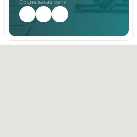
Частые вопросы
График работы
пн-пт 08:00 - 23:00
сб-вс 10:00 - 22:00
Наш адрес
мкр. Северная коммунальная зона, 4, ТРЦ
«Бумеранг», 3 этаж